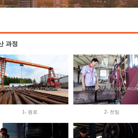
산 과정
1- 원료
2- 컷팅