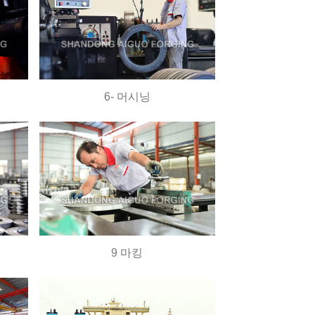
6- 머시닝
9 마킹