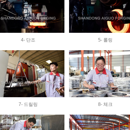
4- 단조
5- 롤링
7- 드릴링
8- 체크