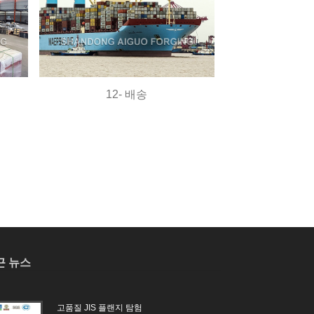
12- 배송
근 뉴스
고품질 JIS 플랜지 탐험
제곱