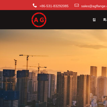
+86-531-83292085
sales@agflange.
집
회