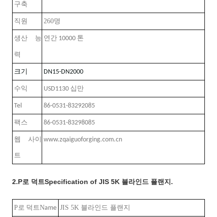
구축
260
직원
명
생산 능
연간 10000 톤
력
크기
DN15-DN2000
수익
USD1130 십만
Tel
86-0531-83292085
팩스
86-0531-83298085
웹 사이
www.zqaiguoforging.com.cn
트
2.P로 덕트Specification of JIS 5K 블라인드 플랜지.
P
N
JIS 5K 블라인드 플랜지
로 덕트
ame