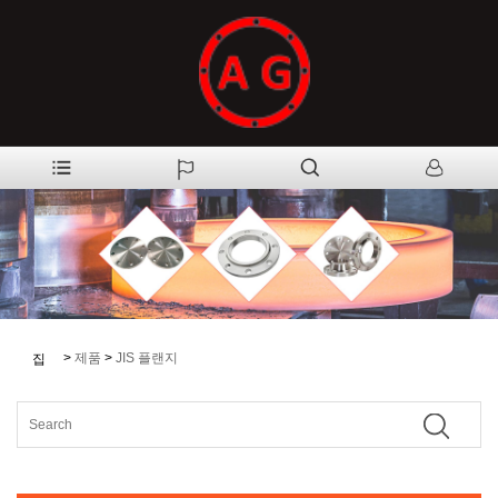
>
제품
>
JIS 플랜지
집