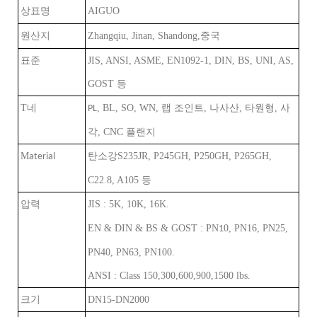
AIGUO
상표명
Zhangqiu, Jinan, Shandong,
원산지
중국
JIS, ANSI, ASME, EN1092-1, DIN, BS, UNI, AS,
표준
GOST 등
T
, BL, SO, WN, 랩 조인트, 나사산, 타원형, 사
네
PL
각, CNC 플랜지
M
S235JR, P245GH, P250GH, P265GH,
aterial
탄소강
C22.8, A105 등
압력
JIS : 5K, 10K, 16K.
EN & DIN & BS & GOST : PN
0, PN16, PN25,
1
PN40, PN63, PN100.
ANSI : Class 150,300,600,900,1500 lbs.
크기
DN15-DN2000