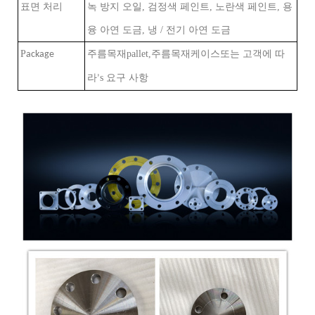
표면 처리
녹 방지 오일, 검정색 페인트, 노란색 페인트, 용
융 아연 도금, 냉 / 전기 아연 도금
P
주름
pallet,주름목재
또는 고객에 따
ackage
목재
케이스
라
s 요구 사항
’