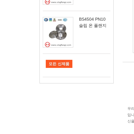
BS4504 PN10
슬립 온 플랜지
모든 신제품
우리
입니
신을