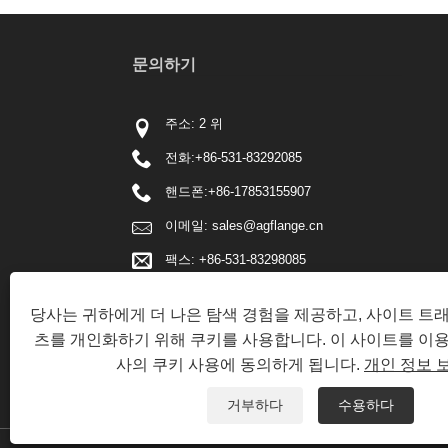
문의하기
주소: 2 위
전화:
+86-531-83292085
핸드폰:
+86-17853155907
이메일:
sales@agflange.cn
팩스: +86-531-83298085
당사는 귀하에게 더 나은 탐색 경험을 제공하고, 사이트 트
츠를 개인화하기 위해 쿠키를 사용합니다. 이 사이트를 이
사의 쿠키 사용에 동의하게 됩니다.
개인 정보 
거부하다
수용하다