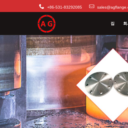
+86-531-83292085
sales@agflange.
집
회