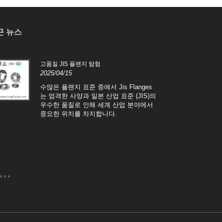
근 뉴스
고품질 JIS 플랜지 탐험
제곱
2025/04/15
2025
수많은 플랜지 표준 중에서 Jis Flanges
기계
는 엄격한 사양과 일본 산업 표준 (JIS)의
Squ
우수한 품질로 인해 세계 산업 분야에서
서 
중요한 위치를 차지합니다.
모 
정확
Fl
으로
합니